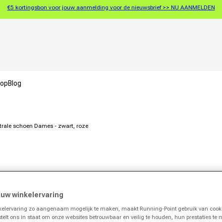
€5 kortingsbon voor jouw aanmelding voor de nieuwsbrief >> NU AANMELDEN
oop
Blog
trale schoen Dames - zwart, roze
 uw winkelervaring
lervaring zo aangenaam mogelijk te maken, maakt Running-Point gebruik van cooki
stelt ons in staat om onze websites betrouwbaar en veilig te houden, hun prestaties te