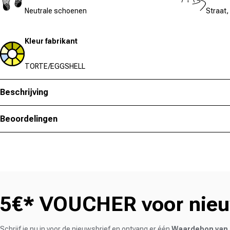
Neutrale schoenen
Straat,
Kleur fabrikant
TORTE/EGGSHELL
Beschrijving
Beoordelingen
5€* VOUCHER voor nieuw
Schrijf je nu in voor de nieuwsbrief en ontvang er één
Waardebon van 