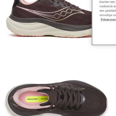
klanten een
cookies te a
een gedetail
onnodige co
Privacyver
Media 1 in modal openen
M