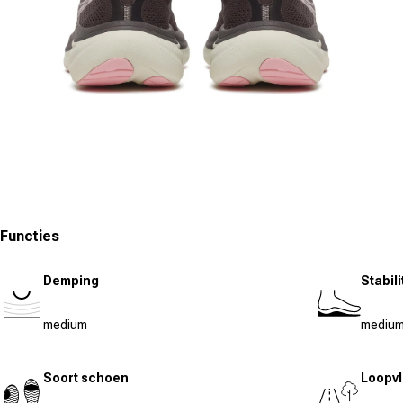
Media 5 in modal openen
Functies
Demping
Stabili
medium
mediu
Soort schoen
Loopvl