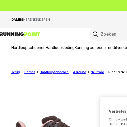
rect naar de inhoud
DAMES
HEREN
KINDEREN
Hardloopschoenen
Hardloopkleding
Running accessoires
Uitverk
Terug
Dames
Hardloopschoenen
Allround
Neutraal
Ride 19 Neu
roductinformatie gaan
Verbeter
Om uw winke
derden. Dit 