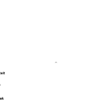
teit
m
ak