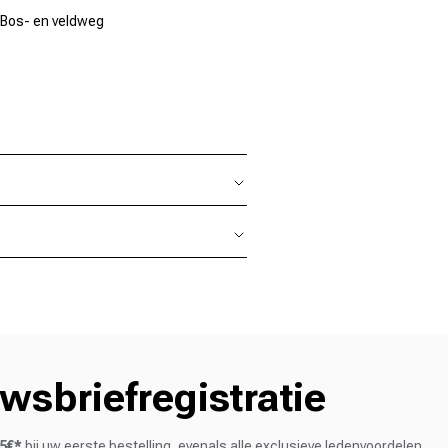
 Bos- en veldweg
sbriefregistratie
5€*
bij uw eerste bestelling, evenals alle exclusieve ledenvoordelen.